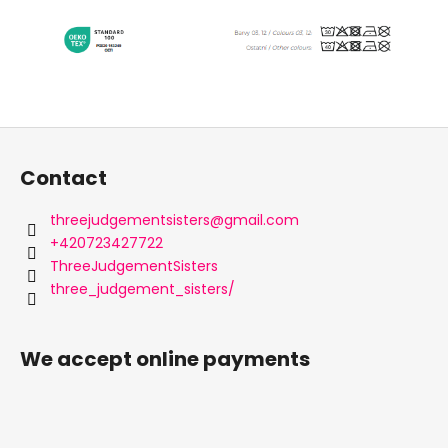
F
o
Contact
o
t
threejudgementsisters
@
gmail.com
e
+420723427722
r
ThreeJudgementSisters
three_judgement_sisters/
We accept online payments