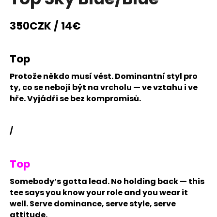
rating
i
is
0,0
n
350CZK / 14€
out
g
of
f
5
stars.
Top
o
r
Protože někdo musí vést. Dominantní styl pro
?
ty, co se nebojí být na vrcholu — ve vztahu i ve
hře. Vyjádři se bez kompromisů.
/
SEARCH
Top
W
Somebody’s gotta lead. No holding back — this
e
tee says you know your role and you wear it
r
well. Serve dominance, serve style, serve
e
attitude.