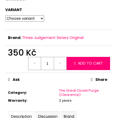
c
o
VARIANT
m
m
e
n
d
Brand:
Three Judgement Sisters Original
350 Kč
Measure
ADD TO CART
price:
Ask
Share
The Great Closet Purge
Category
:
(Clearence)
Warranty
:
2 years
Description
Discussion
Brand