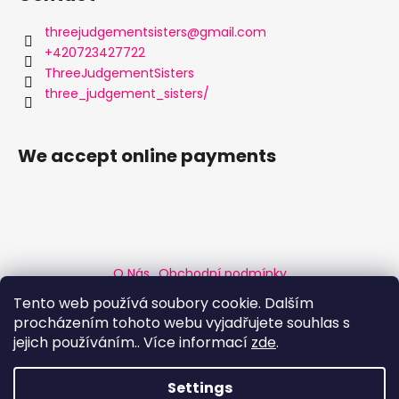
o
t
threejudgementsisters
@
gmail.com
e
+420723427722
r
ThreeJudgementSisters
three_judgement_sisters/
We accept online payments
O Nás
Obchodní podmínky
Podmínky ochrany osobních údajů
Custom Order
Tento web používá soubory cookie. Dalším
Product Information
Prague Bears
Mr Bear czechia
procházením tohoto webu vyjadřujete souhlas s
International Prague Bear Summer
Bigger clubbing
jejich používáním.. Více informací
zde
.
Created by Shoptet
Settings