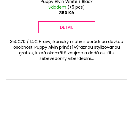
Puppy Alvin White / Black
Skladem
(>5 pcs)
350 Kč
DETAIL
350CZK / 14€ Hravý, ikonický motiv s pořádnou dávkou
osobnosti.Puppy Alvin přináší výraznou stylizovanou
grafiku, která okamžitě zaujme a dodá outfitu
sebevědomý vibe.Ideální...