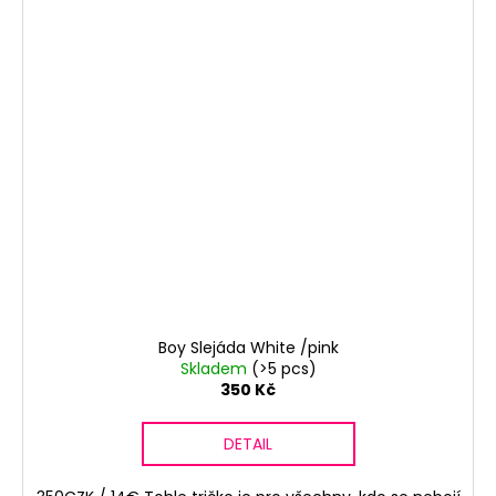
Boy Slejáda White /pink
Skladem
(>5 pcs)
350 Kč
DETAIL