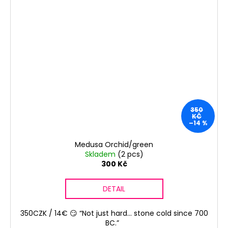
350
KČ
–14 %
Medusa Orchid/green
Skladem
(2 pcs)
300 Kč
DETAIL
350CZK / 14€ 😏 “Not just hard... stone cold since 700
BC.”