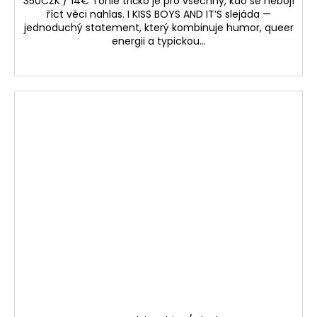
350CZK / 14€ Tohle tričko je pro všechny, kdo se nebojí
říct věci nahlas. I KISS BOYS AND IT’S slejáda —
jednoduchý statement, který kombinuje humor, queer
energii a typickou...