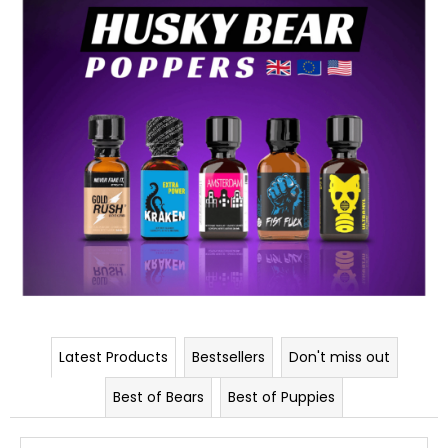
c
o
m
m
e
n
d
Latest Products
Bestsellers
Don't miss out
Best of Bears
Best of Puppies