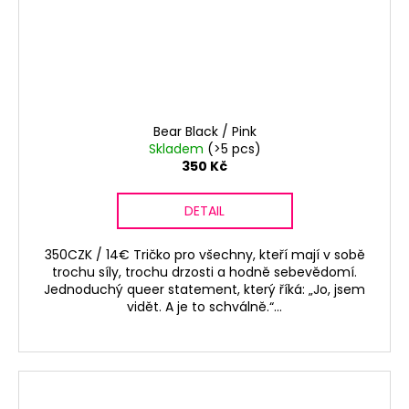
Bear Black / Pink
Skladem
(>5 pcs)
350 Kč
DETAIL
350CZK / 14€ Tričko pro všechny, kteří mají v sobě
trochu síly, trochu drzosti a hodně sebevědomí.
Jednoduchý queer statement, který říká: „Jo, jsem
vidět. A je to schválně.“...