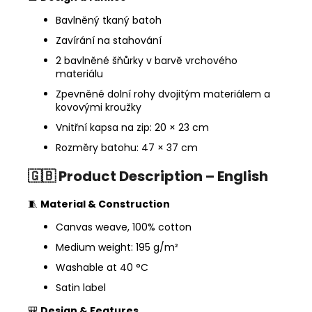
Bavlněný tkaný batoh
Zavírání na stahování
2 bavlněné šňůrky v barvě vrchového
materiálu
Zpevněné dolní rohy dvojitým materiálem a
kovovými kroužky
Vnitřní kapsa na zip: 20 × 23 cm
Rozměry batohu: 47 × 37 cm
🇬🇧
Product Description – English
🧵
Material & Construction
Canvas weave, 100% cotton
Medium weight: 195 g/m²
Washable at 40 °C
Satin label
🎒
Design & Features