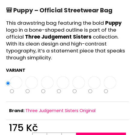
c
o
🎒
Puppy – Official Streetwear Bag
m
m
This drawstring bag featuring the bold
Puppy
e
logo in a bone-shaped outline is part of the
n
official
Three Judgement Sisters
collection.
d
With its clean design and high-contrast
typography, it’s a statement piece that speaks
through simplicity.
VARIANT
Brand:
Three Judgement Sisters Original
175 Kč
Measure