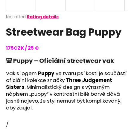
i
n
The
Not rated
Rating details
g
average
Streetwear Bag Puppy
product
f
rating
o
is
r
0,0
175CZK / 25 €
out
?
of
🎒
Puppy – Oficiální streetwear vak
5
stars.
Vak s logem
Puppy
ve tvaru psí kosti je součástí
oficiální kolekce značky
Three Judgement
SEARCH
Sisters
. Minimalistický design s výrazným
nápisem „puppy“ v kontrastní bílé barvě dává
jasně najevo, že styl nemusí být komplikovaný,
aby zaujal.
W
e
r
/
e