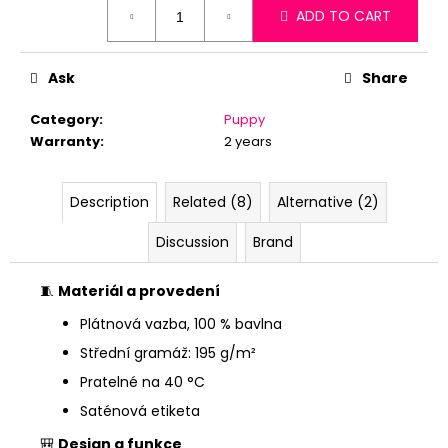
ADD TO CART
price:
Ask
Share
Category
:
Puppy
Warranty
:
2 years
Description
Related (8)
Alternative (2)
Discussion
Brand
🧵
Materiál a provedení
Plátnová vazba, 100 % bavlna
Střední gramáž: 195 g/m²
Pratelné na 40 °C
Saténová etiketa
🎒
Design a funkce