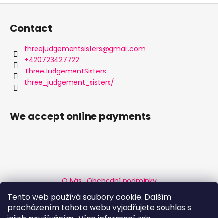
F
o
Contact
o
t
threejudgementsisters
@
gmail.com
e
+420723427722
r
ThreeJudgementSisters
three_judgement_sisters/
We accept online payments
O Nás
Obchodní podmínky
Podmínky ochrany osobních údajů
Custom Order
Tento web používá soubory cookie. Dalším
Product Information
Prague Bears
Mr Bear czechia
procházením tohoto webu vyjadřujete souhlas s
International Prague Bear Summer
Bigger clubbing