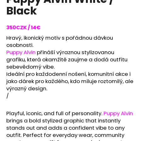
rating
i
Black
is
0,0
n
out
g
of
350CZK / 14€
f
5
stars.
Hravý, ikonický motiv s pořádnou dávkou
o
osobnosti.
r
Puppy Alvin
přináší výraznou stylizovanou
?
grafiku, která okamžitě zaujme a dodá outfitu
sebevědomý vibe.
Ideální pro každodenní nošení, komunitní akce i
jako dárek pro každého, kdo miluje roztomilý, ale
výrazný design.
SEARCH
/
Playful,
iconic,
and
full
of
personality.
Puppy Alvin
W
brings
a
bold
stylized
graphic
that
instantly
e
stands
out
and
adds
a
confident
vibe
to
any
r
outfit.
Perfect
for
everyday
wear,
community
e