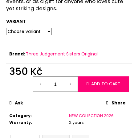
events,
or
as
a
gift
for
anyone
who
loves
cute
c
yet
striking
designs.
o
m
VARIANT
m
e
n
d
Brand:
Three Judgement Sisters Original
350 Kč
Measure
ADD TO CART
price:
Ask
Share
Category
:
NEW COLLECTION 2026
Warranty
:
2 years