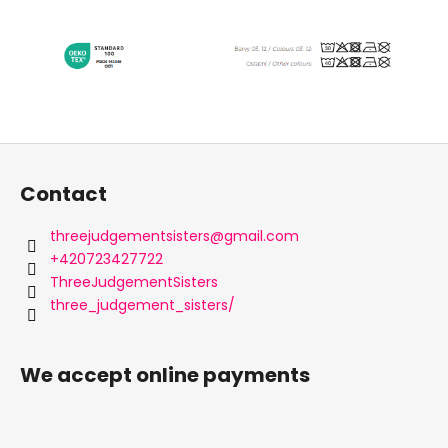
F
o
Contact
o
t
threejudgementsisters
@
gmail.com
e
+420723427722
r
ThreeJudgementSisters
three_judgement_sisters/
We accept online payments