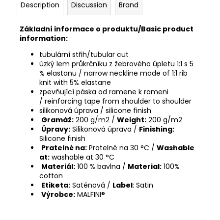
Description
Discussion
Brand
Základní informace o produktu/Basic product
information:
tubulární střih/tubular cut
úzký lem průkrčníku z žebrového úpletu 1:1 s 5
% elastanu / narrow neckline made of 1:1 rib
knit with 5% elastane
zpevňující páska od ramene k rameni
/ reinforcing tape from shoulder to shoulder
silikonová úprava / silicone finish
Gramáž:
200 g/m2 /
Weight:
200 g/m2
Úpravy:
Silikonová úprava /
Finishing:
Silicone finish
Pratelné na:
Pratelné na 30 °C /
Washable
at:
washable at 30 °C
Materiál:
100 % bavlna /
Material:
100%
cotton
Etiketa:
Saténová /
Label
: Satin
Výrobce:
MALFINI®