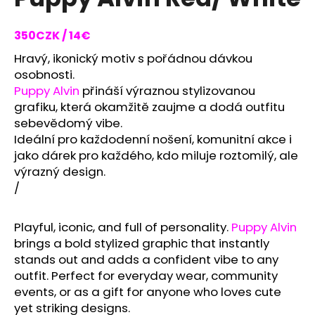
rating
i
is
0,0
n
350CZK / 14€
out
g
of
Hravý, ikonický motiv s pořádnou dávkou
f
5
osobnosti.
stars.
o
Puppy Alvin
přináší výraznou stylizovanou
r
grafiku, která okamžitě zaujme a dodá outfitu
sebevědomý vibe.
?
Ideální pro každodenní nošení, komunitní akce i
jako dárek pro každého, kdo miluje roztomilý, ale
výrazný design.
/
SEARCH
Playful,
iconic,
and
full
of
personality.
Puppy Alvin
brings
a
bold
stylized
graphic
that
instantly
stands
out
and
adds
a
confident
vibe
to
any
W
e
outfit.
Perfect
for
everyday
wear,
community
r
events,
or
as
a
gift
for
anyone
who
loves
cute
e
yet
striking
designs.