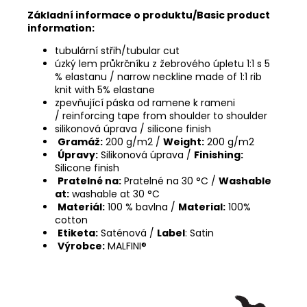
Základní informace o produktu/Basic product
information:
tubulární střih/tubular cut
úzký lem průkrčníku z žebrového úpletu 1:1 s 5
% elastanu / narrow neckline made of 1:1 rib
knit with 5% elastane
zpevňující páska od ramene k rameni
/ reinforcing tape from shoulder to shoulder
silikonová úprava / silicone finish
Gramáž:
200 g/m2 /
Weight:
200 g/m2
Úpravy:
Silikonová úprava /
Finishing:
Silicone finish
Pratelné na:
Pratelné na 30 °C /
Washable
at:
washable at 30 °C
Materiál:
100 % bavlna /
Material:
100%
cotton
Etiketa:
Saténová /
Label
: Satin
Výrobce:
MALFINI®