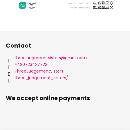
F
o
Contact
o
t
threejudgementsisters
@
gmail.com
e
+420723427722
r
ThreeJudgementSisters
three_judgement_sisters/
We accept online payments