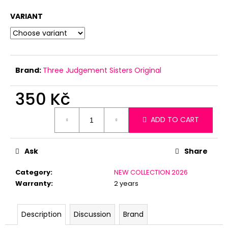
c
o
VARIANT
m
m
e
n
Brand:
Three Judgement Sisters Original
d
350 Kč
Measure
ADD TO CART
price:
Ask
Share
Category
:
NEW COLLECTION 2026
Warranty
:
2 years
Description
Discussion
Brand