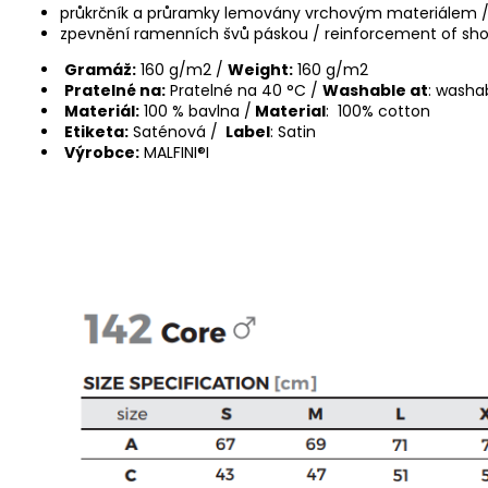
průkrčník a průramky lemovány vrchovým materiálem / n
zpevnění ramenních švů páskou / reinforcement of sho
Gramáž:
160 g/m2 /
Weight:
160 g/m2
Pratelné na:
Pratelné na 40 °C /
Washable at
: washa
Materiál:
100 % bavlna /
Material
: 100% cotton
Etiketa:
Saténová /
Label
: Satin
Výrobce:
MALFINI®I