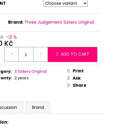
ANT
Brand:
Three Judgement Sisters Original
Kč
–21 %
0 Kč
ure
ADD TO CART
:
Print
egory
:
3 Sisters Original
ranty
:
2 years
Ask
Share
scussion
Brand
ion: