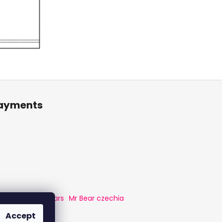
payments
tion
Prague Bears
Mr Bear czechia
Accept