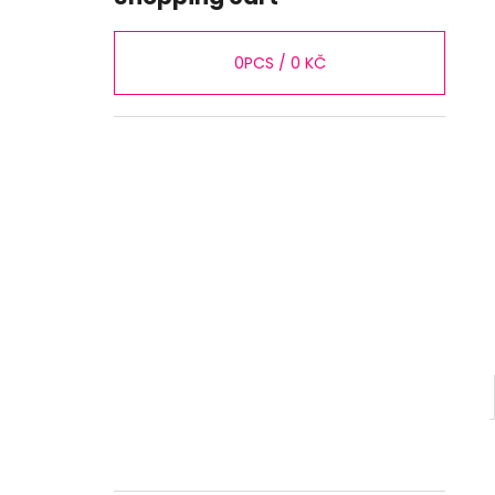
0
PCS /
0 KČ