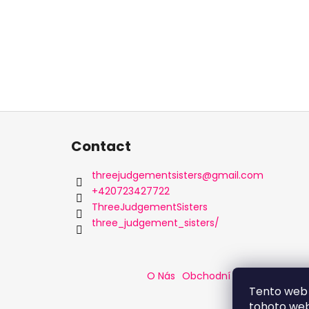
F
o
Contact
o
t
threejudgementsisters
@
gmail.com
e
+420723427722
r
ThreeJudgementSisters
three_judgement_sisters/
O Nás
Obchodní podmínky
Pod
Tento web 
tohoto webu