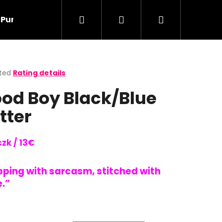
Search
Login
Shopping
 Purge (Clearence)
Oops Collection
Bears
cart
ted
Rating details
ge
od Boy Black/Blue
ct
itter
zk / 13€
pping with sarcasm, stitched with
e.”