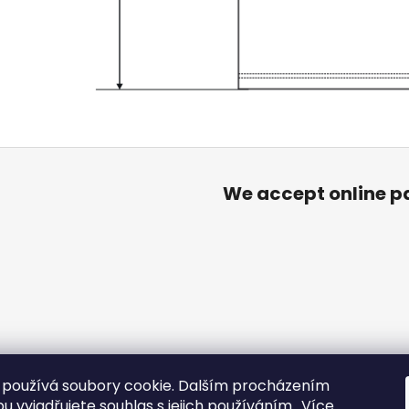
We accept online 
mínky ochrany osobních údajů
Custom Order
Product Informa
International Prague Bear Summer
Bigger clubbing
používá soubory cookie. Dalším procházením
 vyjadřujete souhlas s jejich používáním.. Více