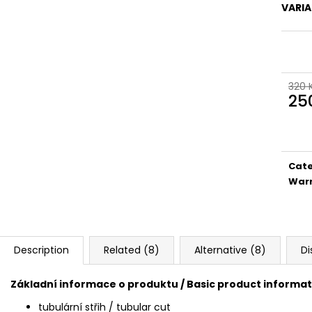
VARI
320 
25
Meas
price
Cat
War
Description
Related (8)
Alternative (8)
Di
Základní informace o produktu / Basic product informat
tubulární střih / tubular cut