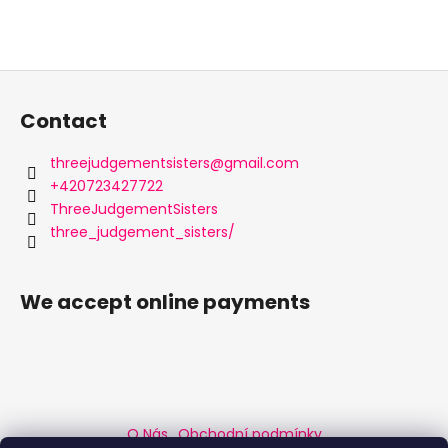
F
o
Contact
o
t
threejudgementsisters
@
gmail.com
e
+420723427722
r
ThreeJudgementSisters
three_judgement_sisters/
We accept online payments
O Nás
Obchodní podmínky