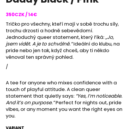
rating
i
is
0,0
n
350CZK / 14€
out
g
of
Tričko pro všechny, kteří mají v sobě trochu síly,
f
5
trochu drzosti a hodně sebevědomí.
stars.
o
Jednoduchý queer statement, který říká:
„Jo,
r
jsem vidět. A je to schválně.“
Ideální do klubu, na
pride nebo jen tak, když chceš, aby ti někdo
?
věnoval ten správný pohled.
/
SEARCH
A tee for anyone who mixes confidence with a
touch of playful attitude. A clean queer
statement that quietly says:
“Yes, I’m noticeable.
And it’s on purpose.”
Perfect for nights out, pride
W
vibes, or any moment you want the right eyes on
e
you.
r
e
VARIANT