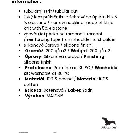
information:
tubulární střih/tubular cut
úzký lem průkrčníku z žebrového úpletu 1:1 s 5
% elastanu / narrow neckline made of 1:1 rib
knit with 5% elastane
zpevňující páska od ramene k rameni
/ reinforcing tape from shoulder to shoulder
silikonová úprava / silicone finish
Gramáž:
200 g/m2 /
Weight:
200 g/m2
Úpravy:
Silikonová úprava /
Finishing:
Silicone finish
Pratelné na:
Pratelné na 30 °C /
Washable
at:
washable at 30 °C
Materiál:
100 % bavlna /
Material:
100%
cotton
Etiketa:
Saténová /
Label
: Satin
Výrobce:
MALFINI®