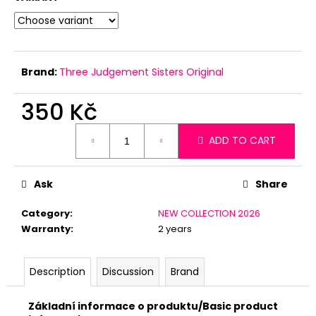
c
o
m
m
e
Brand:
Three Judgement Sisters Original
n
d
350 Kč
Measure
ADD TO CART
price:
Ask
Share
Category
:
NEW COLLECTION 2026
Warranty
:
2 years
Description
Discussion
Brand
Základní informace o produktu/Basic product