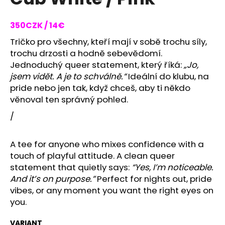
rating
i
is
0,0
n
350CZK / 14€
out
g
of
Tričko pro všechny, kteří mají v sobě trochu síly,
f
5
trochu drzosti a hodně sebevědomí.
stars.
o
Jednoduchý queer statement, který říká:
„Jo,
r
jsem vidět. A je to schválně.“
Ideální do klubu, na
pride nebo jen tak, když chceš, aby ti někdo
?
věnoval ten správný pohled.
/
SEARCH
A tee for anyone who mixes confidence with a
touch of playful attitude. A clean queer
statement that quietly says:
“Yes, I’m noticeable.
And it’s on purpose.”
Perfect for nights out, pride
W
vibes, or any moment you want the right eyes on
e
you.
r
e
VARIANT