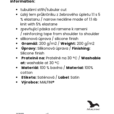
information:
tubulární střih/tubular cut
úzký lem průkrčníku z žebrového úpletu 1:1 s 5
% elastanu / narrow neckline made of 1:1 rib
knit with 5% elastane
zpevňující páska od ramene k rameni
/ reinforcing tape from shoulder to shoulder
silikonová úprava / silicone finish
Gramáž:
200 g/m2 /
Weight:
200 g/m2
Úpravy:
Silikonová úprava /
Finishing:
Silicone finish
Pratelné na:
Pratelné na 30 °C /
Washable
at:
washable at 30 °C
Materiál:
100 % bavlna /
Material:
100%
cotton
Etiketa:
Saténová /
Label
: Satin
Výrobce:
MALFINI®