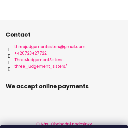
F
o
Contact
o
t
threejudgementsisters
@
gmail.com
e
+420723427722
r
ThreeJudgementSisters
three_judgement_sisters/
We accept online payments
O Nás
Obchodní podmínky