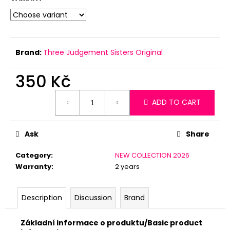
c
o
m
m
e
Brand:
Three Judgement Sisters Original
n
d
350 Kč
Measure
ADD TO CART
price:
Ask
Share
Category
:
NEW COLLECTION 2026
Warranty
:
2 years
Description
Discussion
Brand
Základní informace o produktu/Basic product