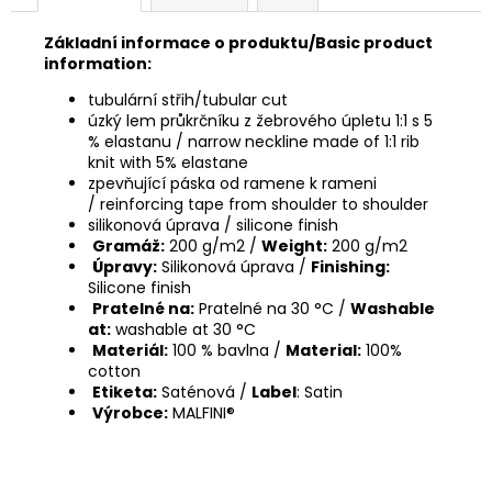
Základní informace o produktu/Basic product
information:
tubulární střih/tubular cut
úzký lem průkrčníku z žebrového úpletu 1:1 s 5
% elastanu / narrow neckline made of 1:1 rib
knit with 5% elastane
zpevňující páska od ramene k rameni
/ reinforcing tape from shoulder to shoulder
silikonová úprava / silicone finish
Gramáž:
200 g/m2 /
Weight:
200 g/m2
Úpravy:
Silikonová úprava /
Finishing:
Silicone finish
Pratelné na:
Pratelné na 30 °C /
Washable
at:
washable at 30 °C
Materiál:
100 % bavlna /
Material:
100%
cotton
Etiketa:
Saténová /
Label
: Satin
Výrobce:
MALFINI®