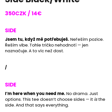
rating
i
is
0,0
n
350CZK / 14€
out
g
of
f
5
stars.
SIDE
o
r
Jsem tu, když mě potřebuješ.
Neřeším pozice.
?
Řeším vibe. Tohle tričko nehodnotí — jen
naznačuje. A to víc než dost.
/
SEARCH
SIDE
W
I’m here when you need me.
No drama. Just
e
options. This tee doesn’t choose sides — it
is
the
r
side. And that says everything.
e