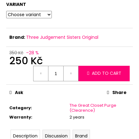
c
VARIANT
o
m
m
e
n
Brand:
Three Judgement Sisters Original
d
350 Kč
–28 %
250 Kč
Measure
ADD TO CART
price:
Ask
Share
The Great Closet Purge
Category
:
(Clearence)
Warranty
:
2 years
Description
Discussion
Brand