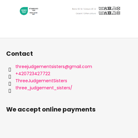
F
o
Contact
o
t
threejudgementsisters
@
gmail.com
e
+420723427722
r
ThreeJudgementSisters
three_judgement_sisters/
We accept online payments